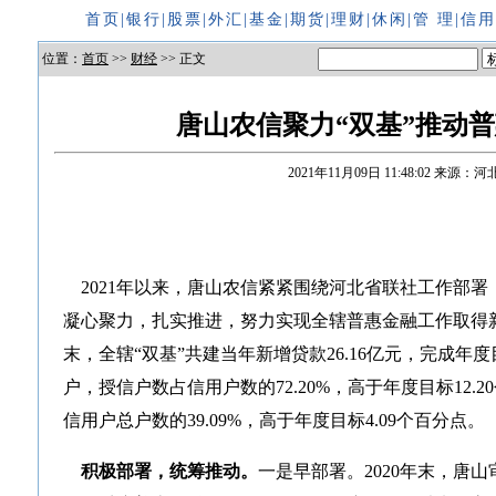
首页
|
银行
|
股票
|
外汇
|
基金
|
期货
|
理财
|
休闲
|
管 理
|
信
位置：
首页
>>
财经
>> 正文
唐山农信聚力“双基”推动
2021年11月09日 11:48:02
来源：河
2021年以来，唐山农信紧紧围绕河北省联社工作部署
凝心聚力，扎实推进，努力实现全辖普惠金融工作取得新
末，全辖“双基”共建当年新增贷款26.16亿元，完成年度目标
户，授信户数占信用户数的72.20%，高于年度目标12.2
信用户总户数的39.09%，高于年度目标4.09个百分点。
积极部署，统筹推动。
一是早部署。2020年末，唐山