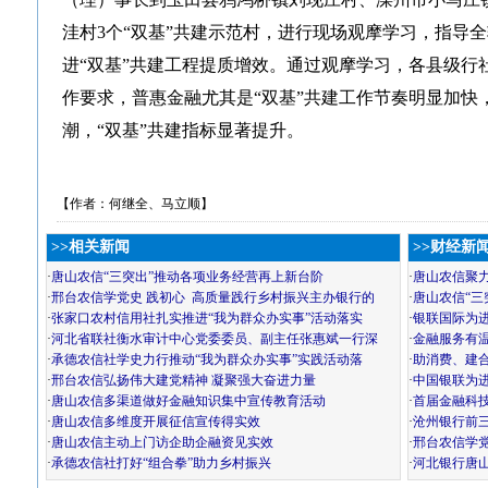
洼村3个“双基”共建示范村，进行现场观摩学习，指导全
进“双基”共建工程提质增效。通过观摩学习，各县级行
作要求，普惠金融尤其是“双基”共建工作节奏明显加快
潮，“双基”共建指标显著提升。
【作者：何继全、马立顺】
>>相关新闻
>>财经新
·
唐山农信“三突出”推动各项业务经营再上新台阶
·
唐山农信聚力
·
邢台农信学党史 践初心 高质量践行乡村振兴主办银行的
·
唐山农信“三
·
张家口农村信用社扎实推进“我为群众办实事”活动落实
·
银联国际为
·
河北省联社衡水审计中心党委委员、副主任张惠斌一行深
·
金融服务有温
·
承德农信社学史力行推动“我为群众办实事”实践活动落
·
助消费、建
·
邢台农信弘扬伟大建党精神 凝聚强大奋进力量
·
中国银联为
·
唐山农信多渠道做好金融知识集中宣传教育活动
·
首届金融科
·
唐山农信多维度开展征信宣传得实效
·
沧州银行前
·
唐山农信主动上门访企助企融资见实效
·
邢台农信学党
·
承德农信社打好“组合拳”助力乡村振兴
·
河北银行唐