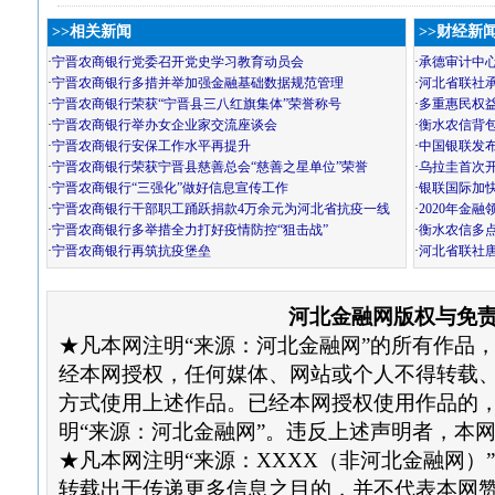
>>相关新闻
>>财经新
·
宁晋农商银行党委召开党史学习教育动员会
·
承德审计中心荣
·
宁晋农商银行多措并举加强金融基础数据规范管理
·
河北省联社
·
宁晋农商银行荣获“宁晋县三八红旗集体”荣誉称号
·
多重惠民权
·
宁晋农商银行举办女企业家交流座谈会
·
衡水农信背
·
宁晋农商银行安保工作水平再提升
·
中国银联发布
·
宁晋农商银行荣获宁晋县慈善总会“慈善之星单位”荣誉
·
乌拉圭首次开
·
宁晋农商银行“三强化”做好信息宣传工作
·
银联国际加快
·
宁晋农商银行干部职工踊跃捐款4万余元为河北省抗疫一线
·
2020年金
·
宁晋农商银行多举措全力打好疫情防控“狙击战”
·
衡水农信多
·
宁晋农商银行再筑抗疫堡垒
·
河北省联社
河北金融网版权与免
★凡本网注明“来源：河北金融网”的所有作品
经本网授权，任何媒体、网站或个人不得转载
方式使用上述作品。已经本网授权使用作品的
明“来源：河北金融网”。违反上述声明者，本
★凡本网注明“来源：XXXX（非河北金融网）
转载出于传递更多信息之目的，并不代表本网