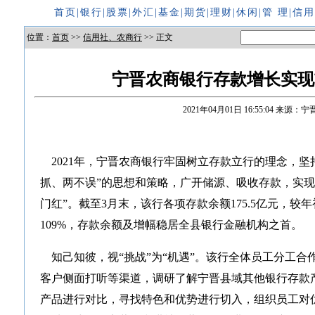
首页
|
银行
|
股票
|
外汇
|
基金
|
期货
|
理财
|
休闲
|
管 理
|
信
位置：
首页
>>
信用社、农商行
>> 正文
宁晋农商银行存款增长实现
2021年04月01日 16:55:04
来源：宁
2021年，宁晋农商银行牢固树立存款立行的理念，坚
抓、两不误”的思想和策略，广开储源、吸收存款，实现
门红”。截至3月末，该行各项存款余额175.5亿元，较年
109%，存款余额及增幅稳居全县银行金融机构之首。
知己知彼，视“挑战”为“机遇”。该行全体员工分工合
客户侧面打听等渠道，调研了解宁晋县域其他银行存款
产品进行对比，寻找特色和优势进行切入，组织员工对