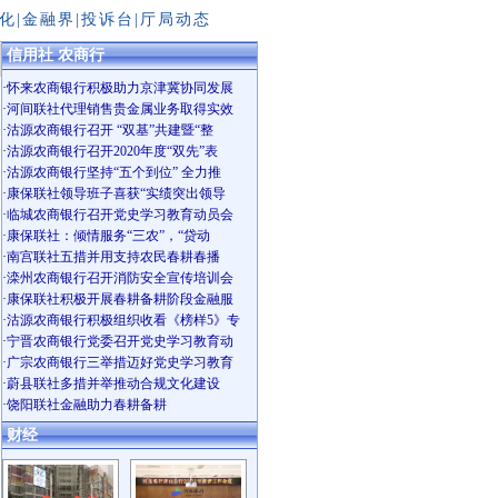
化
|
金融界
|
投诉台
|
厅局动态
信用社 农商行
·
怀来农商银行积极助力京津冀协同发展
·
河间联社代理销售贵金属业务取得实效
·
沽源农商银行召开 “双基”共建暨“整
·
沽源农商银行召开2020年度“双先”表
·
沽源农商银行坚持“五个到位” 全力推
·
康保联社领导班子喜获“实绩突出领导
·
临城农商银行召开党史学习教育动员会
·
康保联社：倾情服务“三农”，“贷动
·
南宫联社五措并用支持农民春耕春播
·
滦州农商银行召开消防安全宣传培训会
·
康保联社积极开展春耕备耕阶段金融服
·
沽源农商银行积极组织收看《榜样5》专
·
宁晋农商银行党委召开党史学习教育动
·
广宗农商银行三举措迈好党史学习教育
·
蔚县联社多措并举推动合规文化建设
·
饶阳联社金融助力春耕备耕
财经