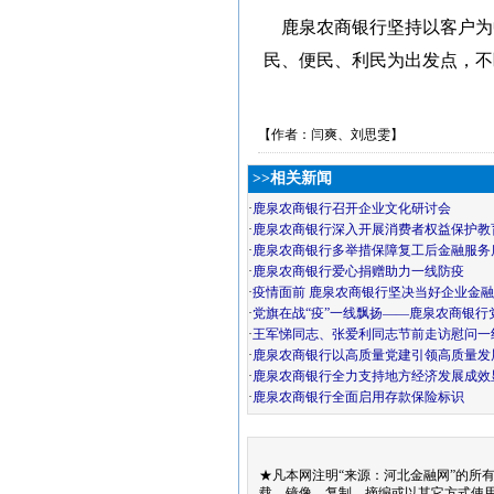
鹿泉农商银行坚持以客户为
民、便民、利民为出发点，不
【作者：闫爽、刘思雯】
>>相关新闻
·
鹿泉农商银行召开企业文化研讨会
·
鹿泉农商银行深入开展消费者权益保护教
·
鹿泉农商银行多举措保障复工后金融服务
·
鹿泉农商银行爱心捐赠助力一线防疫
·
疫情面前 鹿泉农商银行坚决当好企业金融
·
党旗在战“疫”一线飘扬——鹿泉农商银行
·
王军悌同志、张爱利同志节前走访慰问一
·
鹿泉农商银行以高质量党建引领高质量发
·
鹿泉农商银行全力支持地方经济发展成效
·
鹿泉农商银行全面启用存款保险标识
★凡本网注明“来源：河北金融网”的所
载、镜像、复制、摘编或以其它方式使