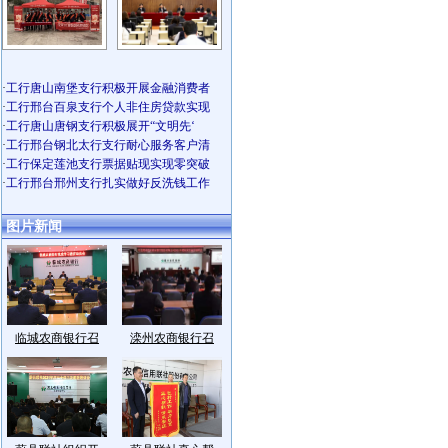
·
工行唐山南堡支行积极开展金融消费者
·
工行邢台百泉支行个人非住房贷款实现
·
工行唐山唐钢支行积极展开“文明先‘
·
工行邢台钢北太行支行耐心服务客户清
·
工行保定莲池支行票据贴现实现零突破
·
工行邢台邢州支行扎实做好反洗钱工作
图片新闻
临城农商银行召
滦州农商银行召