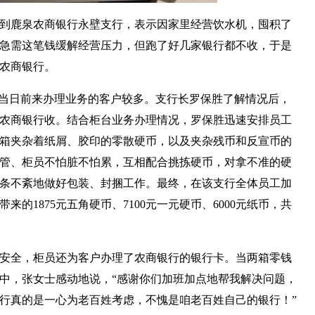
到鹿泉农商银行永壁支行，表示因家里经营饮水机，囤积了
急需这笔钱缓解经营压力，但跑了好几家银行都不收，于是
农商银行。
当日前来办理业务的客户较多。支行长罗保胜了解情况后，
农商银行收。结合柜台业务办理情况，罗保胜迅速安排员工
箱夹杂着纸屑、胶印的零散硬币，以及夹杂残币和反宣币的
管、柜员不怕脏不怕累，互相配合挑拣硬币，对拿不准的硬
条不紊地做好包装、封捆工作。最终，在该支行全体员工加
的1875元五角硬币、7100元一元硬币、6000元纸币，共
安全，柜员还为客户办理了农商银行的银行卡。当两箱零钱
中，张女士感动地说，“感谢你们加班加点地帮我解决问题，
行真的是一心为老百姓考虑，不愧是咱老百姓自己的银行！”