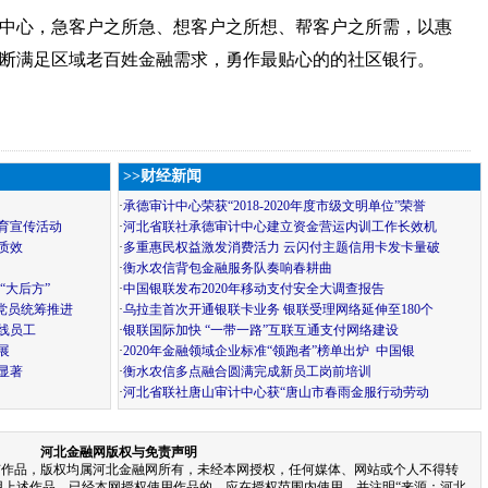
中心，急客户之所急、想客户之所想、帮客户之所需，以惠
断满足区域老百姓金融需求，勇作最贴心的的社区银行。
>>财经新闻
·
承德审计中心荣获“2018-2020年度市级文明单位”荣誉
育宣传活动
·
河北省联社承德审计中心建立资金营运内训工作长效机
质效
·
多重惠民权益激发消费活力 云闪付主题信用卡发卡量破
·
衡水农信背包金融服务队奏响春耕曲
“大后方”
·
中国银联发布2020年移动支付安全大调查报告
党员统筹推进
·
乌拉圭首次开通银联卡业务 银联受理网络延伸至180个
线员工
·
银联国际加快 “一带一路”互联互通支付网络建设
展
·
2020年金融领域企业标准“领跑者”榜单出炉 中国银
显著
·
衡水农信多点融合圆满完成新员工岗前培训
·
河北省联社唐山审计中心获“唐山市春雨金服行动劳动
河北金融网版权与免责声明
有作品，版权均属河北金融网所有，未经本网授权，任何媒体、网站或个人不得转
用上述作品。已经本网授权使用作品的，应在授权范围内使用，并注明“来源：河北