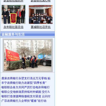
蔚县联社组织开
蔚县联社真心帮
永年联社苗庄信
藁城联社召开抗
金融服务与生活
·
鹿泉农商银行永壁支行清点万元零钱 贴
·
丰宁农商银行助力农家院“四季长青”
·
银联联合各方共同严厉打击电诈和银行
·
银联公交地铁场景持续对外赋能 交行A
·
银联打造便捷网络缴税支付渠道 云闪付
·
广宗农商银行入企帮扶“暖春”在行动