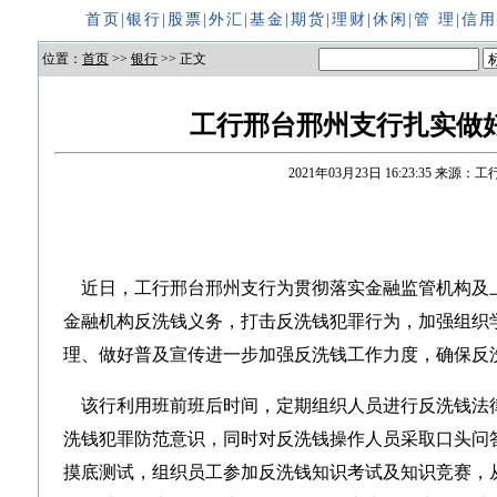
首页
|
银行
|
股票
|
外汇
|
基金
|
期货
|
理财
|
休闲
|
管 理
|
信
位置：
首页
>>
银行
>> 正文
工行邢台邢州支行扎实做
2021年03月23日 16:23:35
来源：工
近日，工行邢台邢州支行为贯彻落实金融监管机构及
金融机构反洗钱义务，打击反洗钱犯罪行为，加强组织
理、做好普及宣传进一步加强反洗钱工作力度，确保反
该行利用班前班后时间，定期组织人员进行反洗钱法
洗钱犯罪防范意识，同时对反洗钱操作人员采取口头问
摸底测试，组织员工参加反洗钱知识考试及知识竞赛，