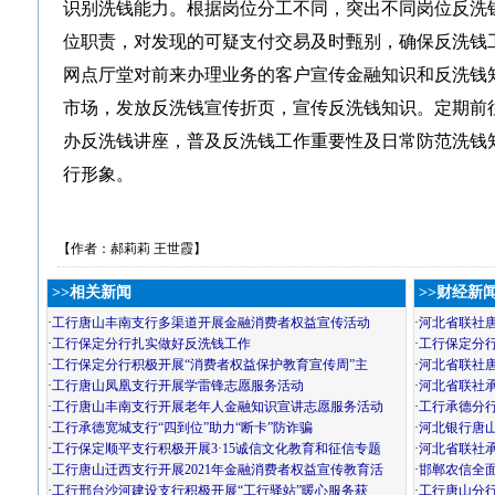
识别洗钱能力。根据岗位分工不同，突出不同岗位反洗
位职责，对发现的可疑支付交易及时甄别，确保反洗钱
网点厅堂对前来办理业务的客户宣传金融知识和反洗钱
市场，发放反洗钱宣传折页，宣传反洗钱知识。定期前
办反洗钱讲座，普及反洗钱工作重要性及日常防范洗钱
行形象。
【作者：郝莉莉 王世霞】
>>相关新闻
>>财经新
·
工行唐山丰南支行多渠道开展金融消费者权益宣传活动
·
河北省联社
·
工行保定分行扎实做好反洗钱工作
·
工行保定分行
·
工行保定分行积极开展“消费者权益保护教育宣传周”主
·
河北省联社
·
工行唐山凤凰支行开展学雷锋志愿服务活动
·
河北省联社
·
工行唐山丰南支行开展老年人金融知识宣讲志愿服务活动
·
工行承德分
·
工行承德宽城支行“四到位”助力“断卡”防诈骗
·
河北银行唐山
·
工行保定顺平支行积极开展3·15诚信文化教育和征信专题
·
河北省联社
·
工行唐山迁西支行开展2021年金融消费者权益宣传教育活
·
邯郸农信全
·
工行邢台沙河建设支行积极开展“工行驿站”暖心服务获
·
工行唐山分行