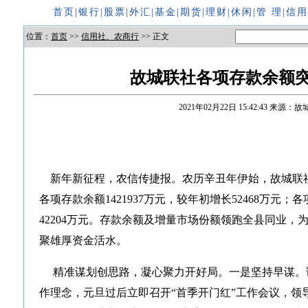
首页
|
银行
|
股票
|
外汇
|
基金
|
期货
|
理财
|
休闲
|
管 理
|
信
位置：
首页
>>
信用社、农商行
>> 正文
故城联社各项存款余额突
2021年02月22日 15:42:43
来源：故
新年新征程，农信传捷报。农历辛丑年伊始，故城联社再
各项存款余额1421937万元，较年初增长52468万元；各
42204万元。存款余额及增量市场份额领跑全县同业
聚雄厚资金活水。
精准谋划创思路，凝心聚力开好局。一是坚持早谋。该
作理念，元旦过后立即召开“首季开门红”工作会议，领