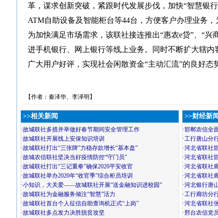
革，谋求创新突破，紧跟时代发展步伐，加快“智慧银行
ATM自助设备及智能柜台等44台，方便客户办理业务
为加快满足市场需求，该联社接连推出“惠农e贷”、“兴
进手机银行、网上银行等线上业务。同时不断扩大辖内
广大用户好评，实现社会闲散资金“主动汇流”的良好态
【作者：秦泽华、李泽明】
>>相关新闻
>>财经新
·
故城联社多措并举做好春节期间安全管理工作
·
邯郸农信全
·
故城联社开展线上安保知识培训
·
工行唐山分行
·
故城联社打出“三张牌”力稳存款增长“基本盘”
·
河北省联社
·
故城农信联社坚决当好疫情防控“守门员”
·
河北省联社
·
故城联社打出“三记重拳”确保2020平安收官
·
河北省联社
·
故城联社举办2020年“收官季”综合柜员培训
·
河北省联社
·
小知识，大关爱——故城联社开展“送金融知识进校园”
·
河北银行唐
·
故城联社为金融服务倾注“智慧”活力
·
工行廊坊分
·
故城联社首台个人征信自助查询机正式“上岗”
·
河北省联社
·
故城联社多点发力决胜脱贫攻坚
·
邢台农信党员