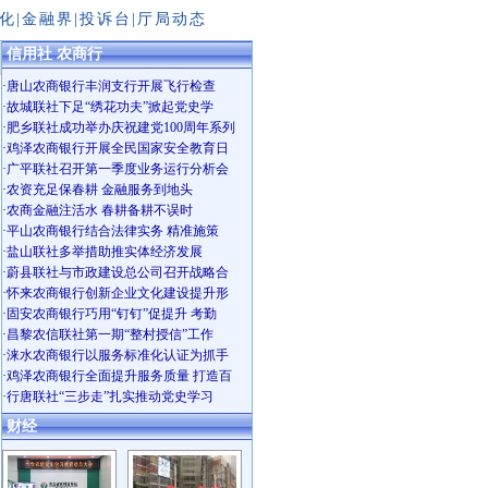
化
|
金融界
|
投诉台
|
厅局动态
信用社 农商行
·
唐山农商银行丰润支行开展飞行检查
·
故城联社下足“绣花功夫”掀起党史学
·
肥乡联社成功举办庆祝建党100周年系列
·
鸡泽农商银行开展全民国家安全教育日
·
广平联社召开第一季度业务运行分析会
·
农资充足保春耕 金融服务到地头
·
农商金融注活水 春耕备耕不误时
·
平山农商银行结合法律实务 精准施策
·
盐山联社多举措助推实体经济发展
·
蔚县联社与市政建设总公司召开战略合
·
怀来农商银行创新企业文化建设提升形
·
固安农商银行巧用“钉钉”促提升 考勤
·
昌黎农信联社第一期“整村授信”工作
·
涞水农商银行以服务标准化认证为抓手
·
鸡泽农商银行全面提升服务质量 打造百
·
行唐联社“三步走”扎实推动党史学习
财经