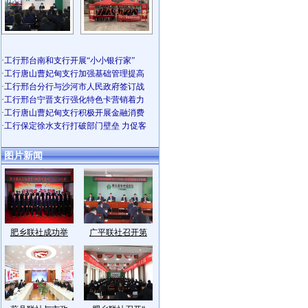
·
工行邢台南和支行开展“小小银行家”
·
工行唐山曹妃甸支行加强基础管理提高
·
工行邢台分行与沙河市人民政府签订战
·
工行邢台宁晋支行强化特色卡营销着力
·
工行唐山曹妃甸支行积极开展金融消费
·
工行保定徐水支行打破部门壁垒 力促客
图片新闻
肥乡联社成功举
广平联社召开第