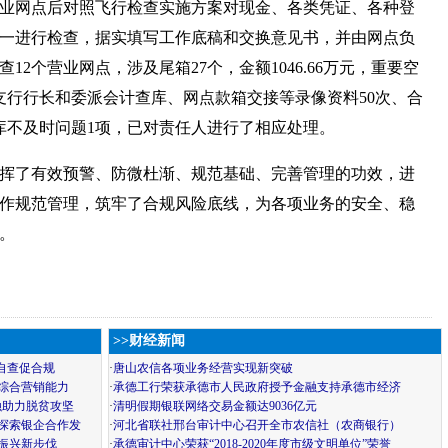
业网点后对照飞行检查实施方案对现金、各类凭证、各种登
一进行检查，据实填写工作底稿和交换意见书，并由网点负
12个营业网点，涉及尾箱27个，金额1046.66万元，重要空
级支行行长和委派会计查库、网点款箱交接等录像资料50次、合
查库不及时问题1项，已对责任人进行了相应处理。
挥了有效预警、防微杜渐、规范基础、完善管理的功效，进
作规范管理，筑牢了合规风险底线，为各项业务的安全、稳
。
>>财经新闻
自查促合规
·
唐山农信各项业务经营实现新突破
综合营销能力
·
承德工行荣获承德市人民政府授予金融支持承德市经济
融助力脱贫攻坚
·
清明假期银联网络交易金额达9036亿元
探索银企合作发
·
河北省联社邢台审计中心召开全市农信社（农商银行）
振兴新步伐
·
承德审计中心荣获“2018-2020年度市级文明单位”荣誉