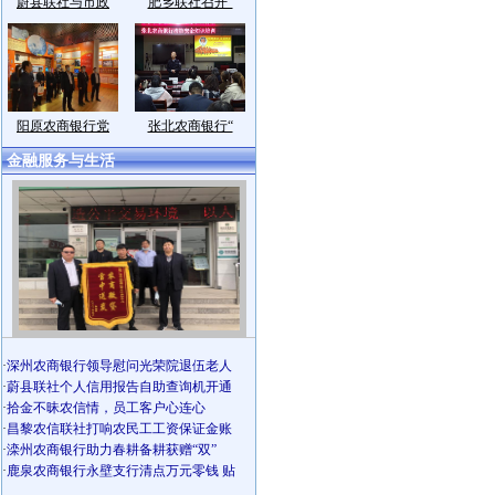
蔚县联社与市政
肥乡联社召开“
阳原农商银行党
张北农商银行“
金融服务与生活
·
深州农商银行领导慰问光荣院退伍老人
·
蔚县联社个人信用报告自助查询机开通
·
拾金不昧农信情，员工客户心连心
·
昌黎农信联社打响农民工工资保证金账
·
滦州农商银行助力春耕备耕获赠“双”
·
鹿泉农商银行永壁支行清点万元零钱 贴