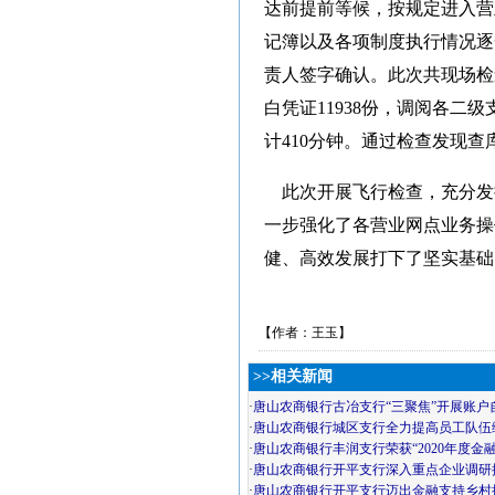
达前提前等候，按规定进入营
记簿以及各项制度执行情况逐
责人签字确认。此次共现场检查
白凭证11938份，调阅各二
计410分钟。通过检查发现
此次开展飞行检查，充分发
一步强化了各营业网点业务操
健、高效发展打下了坚实基础
【作者：王玉】
>>相关新闻
·
唐山农商银行古冶支行“三聚焦”开展账户
·
唐山农商银行城区支行全力提高员工队伍
·
唐山农商银行丰润支行荣获“2020年度金
·
唐山农商银行开平支行深入重点企业调研
·
唐山农商银行开平支行迈出金融支持乡村