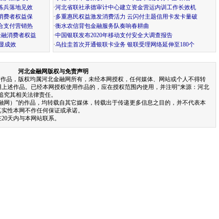
练兵落地见效
·
河北省联社承德审计中心建立资金营运内训工作长效机
消费者权益保
·
多重惠民权益激发消费活力 云闪付主题信用卡发卡量破
合支付营销热
·
衡水农信背包金融服务队奏响春耕曲
金融消费者权益
·
中国银联发布2020年移动支付安全大调查报告
显成效
·
乌拉圭首次开通银联卡业务 银联受理网络延伸至180个
河北金融网版权与免责声明
有作品，版权均属河北金融网所有，未经本网授权，任何媒体、网站或个人不得转
用上述作品。已经本网授权使用作品的，应在授权范围内使用，并注明“来源：河北
追究其相关法律责任。
金融网）”的作品，均转载自其它媒体，转载出于传递更多信息之目的，并不代表本
真实性本网不作任何保证或承诺。
20天内与本网站联系。