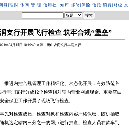
期货
|
理财
|
休闲
|
管 理
|
信用社
|
知库
|
邮储
|
保险
|
信托
|
消费
|
财经
|
文
润支行开展飞行检查 筑牢合规“堡垒”
2021年04月15日 10:19:40
来源：唐山农商银行丰润支行
，推进内控合规管理工作精细化、常态化开展，有效防范各
商银行丰润支行分成12个检查组对辖内营业网点现金、重要空白
安全保卫工作开展了现场飞行检查。
事先对检查成员、检查对象和检查内容严格保密，随机抽取
随机选定辖内三分之一的网点进行抽查。检查人员在款车到