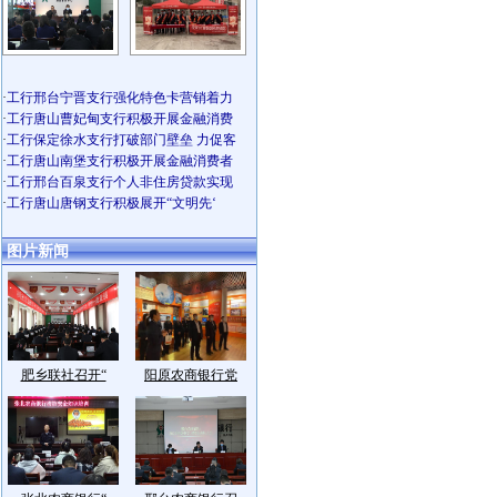
·
工行邢台宁晋支行强化特色卡营销着力
·
工行唐山曹妃甸支行积极开展金融消费
·
工行保定徐水支行打破部门壁垒 力促客
·
工行唐山南堡支行积极开展金融消费者
·
工行邢台百泉支行个人非住房贷款实现
·
工行唐山唐钢支行积极展开“文明先‘
图片新闻
肥乡联社召开“
阳原农商银行党