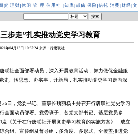
期货
|
理财
|
休闲
|
管 理
|
信用社
|
知库
|
邮储
|
保险
|
信托
|
消费
|
财经
|
文
“三步走”扎实推动党史学习教育
2021年04月13日 10:37:24
来源：行唐联社
唐联社全面部署动员，深入开展教育活动，努力做优金融服
学党史、悟思想、办实事，开新局，扎实推动党史学习走向深
26日，党委书记、董事长魏丽杨主持召开行唐联社党史学习
行全面动员部署。党委班子、各党支部书记、基层党员参
委印发《关于在行唐联社开展党史学习教育的实施方案》，成立
综合组、宣传组及督导组，多角度、多形式、全覆盖推进党