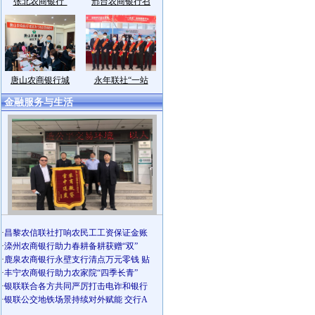
张北农商银行“
邢台农商银行召
唐山农商银行城
永年联社“一站
金融服务与生活
·
昌黎农信联社打响农民工工资保证金账
·
滦州农商银行助力春耕备耕获赠“双”
·
鹿泉农商银行永壁支行清点万元零钱 贴
·
丰宁农商银行助力农家院“四季长青”
·
银联联合各方共同严厉打击电诈和银行
·
银联公交地铁场景持续对外赋能 交行A