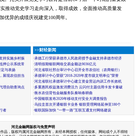
”扎实推动党史学习走向深入，取得成效，全面推动高质量发
加优异的成绩庆祝建党100周年。
>>财经新闻
支持实施乡村振
·
承德工行荣获承德市人民政府授予金融支持承德市经济
抵押公示系统常
·
清明假期银联网络交易金额达9036亿元
肯定与表扬
·
河北省联社邢台审计中心召开全市农信社（农商银行）
，展现农信担当
·
承德审计中心荣获“2018-2020年度市级文明单位”荣誉
·
河北省联社承德审计中心建立资金营运内训工作长效机
代理自助查询点
·
多重惠民权益激发消费活力 云闪付主题信用卡发卡量破
·
衡水农信背包金融服务队奏响春耕曲
·
中国银联发布2020年移动支付安全大调查报告
·
乌拉圭首次开通银联卡业务 银联受理网络延伸至180个
行者
·
银联国际加快 “一带一路”互联互通支付网络建设
河北金融网版权与免责声明
有作品，版权均属河北金融网所有，未经本网授权，任何媒体、网站或个人不得转