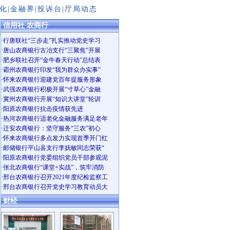
化
|
金融界
|
投诉台
|
厅局动态
信用社 农商行
·
行唐联社“三步走”扎实推动党史学习
·
唐山农商银行古冶支行“三聚焦”开展
·
肥乡联社召开“金牛春天行动”总结表
·
霸州农商银行印发“我为群众办实事”
·
怀来农商银行迎建党百年提服务形象
·
武强农商银行积极开展“寸草心”金融
·
冀州农商银行开展“知识大讲堂”轮训
·
阳原农商银行抗击疫情获先进
·
热河农商银行适老化金融服务满足老年
·
迁安农商银行：坚守服务“三农”初心
·
怀来农商银行多点发力实现首季开门红
·
邮储银行平山县支行李妩敏同志荣获“
·
阳原农商银行党委组织党员干部参观泥
·
张北农商银行“课堂+实战”，筑牢消防
·
邢台农商银行召开2021年度纪检监察工
·
邢台农商银行召开党史学习教育动员大
财经