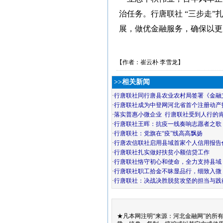
治任务。行唐联社 “三步走
展，做优金融服务，确保以更
【作者：崔云朴 李雪龙】
>>相关新闻
·
行唐联社同行唐县农业农村局签署《金融
·
行唐联社成为中登网河北省首个注册动产
·
落实普惠小微企业 行唐联社受到人行的
·
行唐联社王晖：抗疫一线奏响志愿者之歌
·
行唐联社：党旗在“疫”线高高飘扬
·
行唐农信联社启用县域首家个人信用报告
·
行唐联社扎实做好扶贫小额信贷工作
·
行唐联社恪守初心和使命，全力支持县域
·
行唐联社职工拾金不昧显品行，细致入微
·
行唐联社：决战决胜脱贫攻坚的担当与践
★凡本网注明“来源：河北金融网”的所