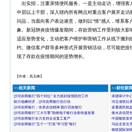
出实招，注重亲情便民服务。一是主动走访，增强客
中层以上干部，深入辖内所有网点对重点客户展开走访
问品，当面向客户表达谢意，做到以“情”感人，维系客
象。新冠肺炎疫情爆发期间，存款营销工作受到较大影
适应形势变化，主动把客户维护和营销工作从线下搬到
约、微信客户群等多种形式开展营销活动，尽可能把疫
现了存款在疫情期间的逆势增长。
【作者：高玉峰】
>>相关新闻
>>财经新
·
沙河农商银行“四个到位” 全力抓好疫情防控工作
·
承德审计中心荣
·
助力地摊经济，沙河农商银行在行动
·
河北省联社
·
沙河农商银行：传承农信精神 践行百姓银行
·
多重惠民权
·
沙河农商银行“三大引擎”助推电子银行业务快速发展
·
衡水农信背
·
沙河农商银行全力支持企业复工复产
·
中国银联发布
·
沙河农商银行“五个一”打造“学习型”银行
·
乌拉圭首次开
·
银联国际加快