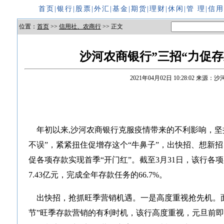
首页
|
银行
|
股票
|
外汇
|
基金
|
期货
|
理财
|
休闲
|
管 理
|
信
位置：
首页
>>
信用社、农商行
>> 正文
沙河农商银行”三招“力促
2021年04月02日 10:28:02
来源：沙
年初以来,沙河农商银行克服疫情带来的不利影响，坚
不误”，紧紧扭住促增存这个“牛鼻子”，出快招、想新
促各项存款实现首季“开门红”。截至3月31日，该行各项存
7.43亿元，完成全年存款任务的66.7%。
出快招，抢抓旺季营销机遇。一是高度重视抢先机。面
节”旺季存款营销的有利时机，该行高度重视，元旦前即对