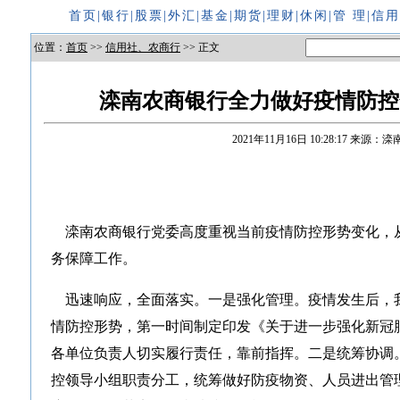
首页
|
银行
|
股票
|
外汇
|
基金
|
期货
|
理财
|
休闲
|
管 理
|
信
位置：
首页
>>
信用社、农商行
>> 正文
滦南农商银行全力做好疫情防控
2021年11月16日 10:28:17
来源：滦
滦南农商银行党委高度重视当前疫情防控形势变化，
务保障工作。
迅速响应，全面落实。一是强化管理。疫情发生后，
情防控形势，第一时间制定印发《关于进一步强化新冠
各单位负责人切实履行责任，靠前指挥。二是统筹协调
控领导小组职责分工，统筹做好防疫物资、人员进出管