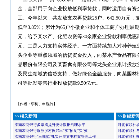
金，全部用于向企业投放低利率贷款，同时运用自有资
工。今年以来，共发放支农再贷款25户、642.50万元，
低至3.85%；累计为65户小微企业和个体工商户办理展期
元，给予某水产、化肥农资等30余家企业贷款利率优惠
元。二是大力支持实体经济。一方面持续加大对种养殖
头企业等重点领域的信贷资金投入，向某水产食品有限
品股份有限公司及某畜禽有限公司等龙头企业累计投放贷款
及民生领域的信贷支持，做好绿色金融服务，向某园林
司等批发零售行业投放贷款9.50亿元。
【作者：李梅、申砚竹】
>>相关新闻
>>财经新
·
滦南农商银行多举措提升统计数据治理水平
·
河北省联社
·
滦南农商银行服务乡村振兴出“实”招见“实”效
·
河北省联社
·
滦南农商银行“三规范”扎实开展文书档案管理工作
·
河北省联社