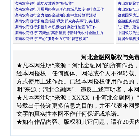
·
滦南农商银行成功发放首笔“船抵贷”
·
唐山农信聚力
·
滦南农商银行开展网络意识形态领域风险专项排查工作
·
唐山农信“三
·
滦南农商银行全力做好金融知识集中宣传教育活动
·
银联国际为
·
滦南农商银行多角度推进“我为群众办实事”扎实扎根
·
金融服务有温
·
滦南农商银行多措并举积极做好存款保险宣传工作
·
助消费、建
·
滦南农商银行“四聚焦”高质量践行新时代农村金融主力
·
中国银联为
·
滦南农商银行“三心”服务全力打造“智慧校园”
·
首届金融科
河北金融网版权与免
★凡本网注明“来源：河北金融网”的所有作品
经本网授权，任何媒体、网站或个人不得转载
方式使用上述作品。已经本网授权使用作品的
明“来源：河北金融网”。违反上述声明者，本
★凡本网注明“来源：XXXX（非河北金融网）
转载出于传递更多信息之目的，并不代表本网
文字的真实性本网不作任何保证或承诺。
★如有作品内容、版权和其它问题，请在20天