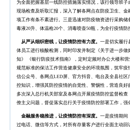
为全面把握基层一线防控措施落实情况，该行领导班子成
现场检查及听取汇报，深入了解各网点在防疫卫生、金
项工作有条不紊进行。三是迅速对防疫物资进行采购储
毒液20升、体温枪20个、消毒喷壶50瓶，为全行疫情
从严从细织密线，让疫情防控有力度。
一是切实履行
体员工进行核酸检测，同时印发并制定《关于进一步做
知》 《银行防疫技术指南》，定时定频对办公大楼和
规范标准的保洁工作营造健康安全的环境氛围，筑牢疫
信公众号、各网点LED屏、官方抖音、电台及全县社区
控知识，增强其防控疫情的自觉性、警惕性，营造良好
多次深入总行机关部室及各网点开展疫情防控监督检查
僚主义问题，督促落实总行关于疫情防控部署工作，强
金融服务稳推进，让疫情防控有深度。
一是疫情期间
过电话、微信等方式，对所有存量客户进行全面主动回