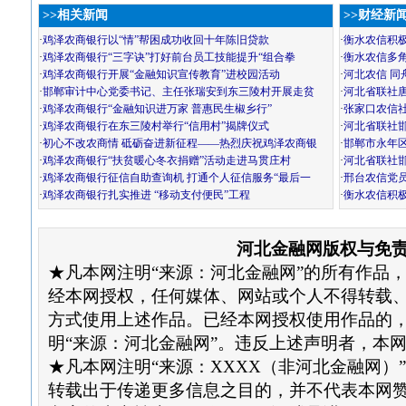
>>相关新闻
>>财经新
·
鸡泽农商银行以“情”帮困成功收回十年陈旧贷款
·
衡水农信积
·
鸡泽农商银行“三字诀”打好前台员工技能提升“组合拳
·
衡水农信多
·
鸡泽农商银行开展“金融知识宣传教育”进校园活动
·
河北农信 同
·
邯郸审计中心党委书记、主任张瑞安到东三陵村开展走贫
·
河北省联社唐
·
鸡泽农商银行“金融知识进万家 普惠民生椒乡行”
·
张家口农信社
·
鸡泽农商银行在东三陵村举行“信用村”揭牌仪式
·
河北省联社
·
初心不改农商情 砥砺奋进新征程——热烈庆祝鸡泽农商银
·
邯郸市永年
·
鸡泽农商银行“扶贫暖心冬衣捐赠”活动走进马贯庄村
·
河北省联社邯
·
鸡泽农商银行征信自助查询机 打通个人征信服务“最后一
·
邢台农信党
·
鸡泽农商银行扎实推进 “移动支付便民”工程
·
衡水农信积
河北金融网版权与免
★凡本网注明“来源：河北金融网”的所有作品
经本网授权，任何媒体、网站或个人不得转载
方式使用上述作品。已经本网授权使用作品的
明“来源：河北金融网”。违反上述声明者，本
★凡本网注明“来源：XXXX（非河北金融网）
转载出于传递更多信息之目的，并不代表本网