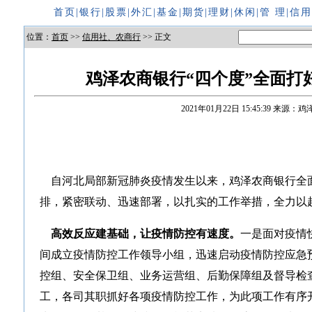
首页
|
银行
|
股票
|
外汇
|
基金
|
期货
|
理财
|
休闲
|
管 理
|
信
位置：
首页
>>
信用社、农商行
>> 正文
鸡泽农商银行“四个度”全面打
2021年01月22日 15:45:39
来源：鸡
自河北局部新冠肺炎疫情发生以来，鸡泽农商银行全
排，紧密联动、迅速部署，以扎实的工作举措，全力以
高效反应建基础，让疫情防控有速度。
一是面对疫情
间成立疫情防控工作领导小组，迅速启动疫情防控应急
控组、安全保卫组、业务运营组、后勤保障组及督导检
工，各司其职抓好各项疫情防控工作，为此项工作有序