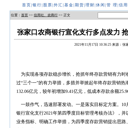
首页
|
银行
|
股票
|
外汇
|
基金
|
期货
|
理财
|
休闲
|
管 理
|
信
位置：
首页
>>
信用社、农商行
>> 正文
张家口农商银行宣化支行多点发力 
2021年11月17日 10:36:25
来源：张
为实现各项存款稳步增长，抢抓年终存款营销有力时
过“三个一”的有力举措，多措并举掀起年终存款营销热潮
132.06亿元，较年初增加9.41亿元，低成本存款余额25.
一鼓作气，迅速部署发动。一是落实目标定方案。10月
银行宣化支行2021年第四季度目标管理考核办法》，
业务指标、明确工作举措，为四季度存款营销提出思路