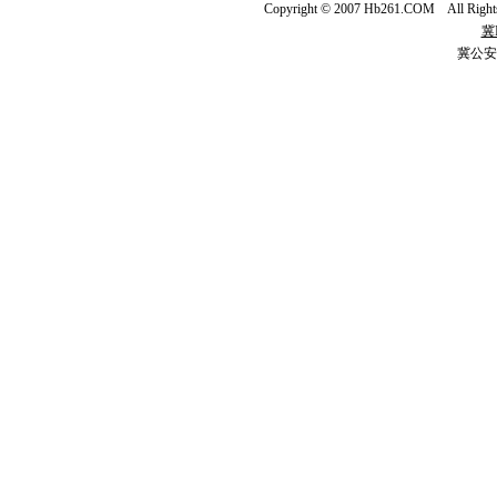
Copyright © 2007 Hb261.COM All Righ
冀I
冀公安网