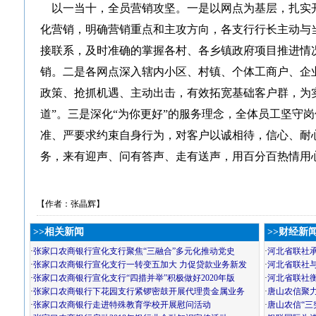
以一当十，全员营销攻坚。一是以网点为基层，扎实
化营销，明确营销重点和主攻方向，各支行行长主动与
接联系，及时准确的掌握各村、各乡镇政府项目推进情
销。二是各网点深入辖内小区、村镇、个体工商户、企
政策、抢抓机遇、主动出击，有效拓宽基础客户群，为
道”。三是深化“为你更好”的服务理念，全体员工坚守
准、严要求约束自身行为，对客户以诚相待，信心、耐
务，来有迎声、问有答声、走有送声，用百分百热情用
【作者：张晶辉】
>>相关新闻
>>财经新
·
张家口农商银行宣化支行聚焦“三融合”多元化推动党史
·
河北省联社
·
张家口农商银行宣化支行一转变五加大 力促贷款业务新发
·
河北省联社
·
张家口农商银行宣化支行“四措并举”积极做好2020年版
·
河北省联社
·
张家口农商银行下花园支行紧锣密鼓开展代理贵金属业务
·
唐山农信聚力
·
张家口农商银行走进特殊教育学校开展慰问活动
·
唐山农信“三