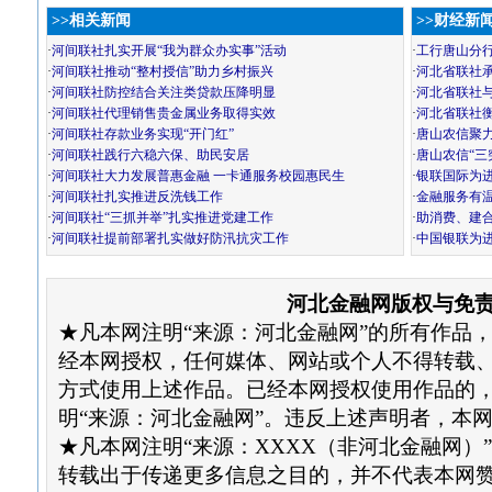
>>相关新闻
>>财经新
·
河间联社扎实开展“我为群众办实事”活动
·
工行唐山分
·
河间联社推动“整村授信”助力乡村振兴
·
河北省联社
·
河间联社防控结合关注类贷款压降明显
·
河北省联社
·
河间联社代理销售贵金属业务取得实效
·
河北省联社
·
河间联社存款业务实现“开门红”
·
唐山农信聚力
·
河间联社践行六稳六保、助民安居
·
唐山农信“三
·
河间联社大力发展普惠金融 一卡通服务校园惠民生
·
银联国际为
·
河间联社扎实推进反洗钱工作
·
金融服务有温
·
河间联社“三抓并举”扎实推进党建工作
·
助消费、建
·
河间联社提前部署扎实做好防汛抗灾工作
·
中国银联为
河北金融网版权与免
★凡本网注明“来源：河北金融网”的所有作品
经本网授权，任何媒体、网站或个人不得转载
方式使用上述作品。已经本网授权使用作品的
明“来源：河北金融网”。违反上述声明者，本
★凡本网注明“来源：XXXX（非河北金融网）
转载出于传递更多信息之目的，并不代表本网