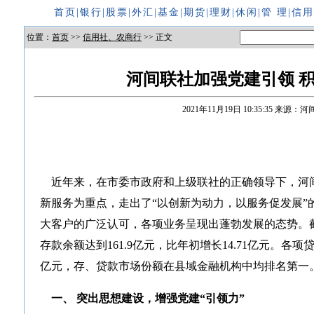
首页
|
银行
|
股票
|
外汇
|
基金
|
期货
|
理财
|
休闲
|
管 理
|
信
位置：
首页
>>
信用社、农商行
>> 正文
河间联社加强党建引领 
2021年11月19日 10:35:35
来源：河
近年来，在市委市政府和上级联社的正确领导下，河
新服务为重点，走出了“以创新为动力，以服务促发展”
大客户的广泛认可，各项业务呈现出蓬勃发展的态势。截至
存款余额达到161.9亿元，比年初增长14.71亿元。各项贷
亿元，存、贷款市场份额在县域金融机构中均排名第一
一、 突出思想建设，增强党建“引领力”